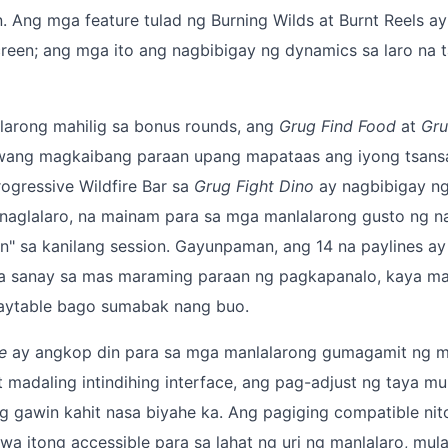
. Ang mga feature tulad ng Burning Wilds at Burnt Reels ay
een; ang mga ito ang nagbibigay ng dynamics sa laro na 
larong mahilig sa bonus rounds, ang
Grug Find Food
at
Gru
wang magkaibang paraan upang mapataas ang iyong tsans
ogressive Wildfire Bar sa
Grug Fight Dino
ay nagbibigay n
naglalaro, na mainam para sa mga manlalarong gusto ng
ion" sa kanilang session. Gayunpaman, ang 14 na paylines 
 sanay sa mas maraming paraan ng pagkapanalo, kaya m
aytable bago sumabak nang buo.
e
ay angkop din para sa mga manlalarong gumagamit ng mo
t madaling intindihing interface, ang pag-adjust ng taya m
g gawin kahit nasa biyahe ka. Ang pagiging compatible nito
wa itong accessible para sa lahat ng uri ng manlalaro, mul