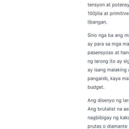
tensyon at potens
100jilia at primiti
libangan.
Sino nga ba ang m
ay para sa mga mah
pasensyoso at han
ng larong ito ay s
ay isang malaking 
panganib, kaya ma
budget.
Ang disenyo ng lar
Ang brutalist na a
nagbibigay ng kaka
prutas o diamante 