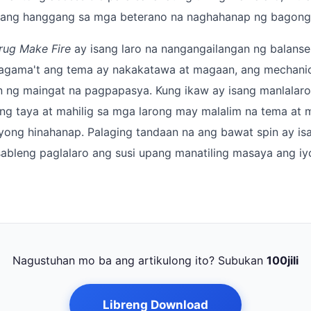
mang hanggang sa mga beterano na naghahanap ng bagon
rug Make Fire
ay isang laro na nangangailangan ng balanse
 Bagama't ang tema ay nakakatawa at magaan, ang mechanic
n ng maingat na pagpapasya. Kung ikaw ay isang manlalar
ng taya at mahilig sa mga larong may malalim na tema at 
 iyong hinahanap. Palaging tandaan na ang bawat spin ay i
sableng paglalaro ang susi upang manatiling masaya ang i
Nagustuhan mo ba ang artikulong ito? Subukan
100jili
Libreng Download