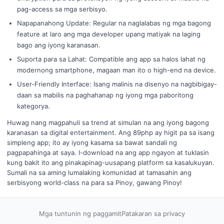
pag-access sa mga serbisyo.
Napapanahong Update: Regular na naglalabas ng mga bagong
feature at laro ang mga developer upang matiyak na laging
bago ang iyong karanasan.
Suporta para sa Lahat: Compatible ang app sa halos lahat ng
modernong smartphone, magaan man ito o high-end na device.
User-Friendly Interface: Isang malinis na disenyo na nagbibigay-
daan sa mabilis na paghahanap ng iyong mga paboritong
kategorya.
Huwag nang magpahuli sa trend at simulan na ang iyong bagong
karanasan sa digital entertainment. Ang 89php ay higit pa sa isang
simpleng app; ito ay iyong kasama sa bawat sandali ng
pagpapahinga at saya. I-download na ang app ngayon at tuklasin
kung bakit ito ang pinakapinag-uusapang platform sa kasalukuyan.
Sumali na sa aming lumalaking komunidad at tamasahin ang
serbisyong world-class na para sa Pinoy, gawang Pinoy!
Mga tuntunin ng paggamit
Patakaran sa privacy