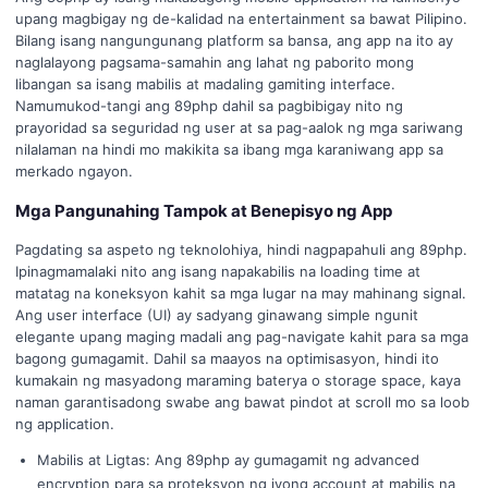
upang magbigay ng de-kalidad na entertainment sa bawat Pilipino.
Bilang isang nangungunang platform sa bansa, ang app na ito ay
naglalayong pagsama-samahin ang lahat ng paborito mong
libangan sa isang mabilis at madaling gamiting interface.
Namumukod-tangi ang 89php dahil sa pagbibigay nito ng
prayoridad sa seguridad ng user at sa pag-aalok ng mga sariwang
nilalaman na hindi mo makikita sa ibang mga karaniwang app sa
merkado ngayon.
Mga Pangunahing Tampok at Benepisyo ng App
Pagdating sa aspeto ng teknolohiya, hindi nagpapahuli ang 89php.
Ipinagmamalaki nito ang isang napakabilis na loading time at
matatag na koneksyon kahit sa mga lugar na may mahinang signal.
Ang user interface (UI) ay sadyang ginawang simple ngunit
elegante upang maging madali ang pag-navigate kahit para sa mga
bagong gumagamit. Dahil sa maayos na optimisasyon, hindi ito
kumakain ng masyadong maraming baterya o storage space, kaya
naman garantisadong swabe ang bawat pindot at scroll mo sa loob
ng application.
Mabilis at Ligtas: Ang 89php ay gumagamit ng advanced
encryption para sa proteksyon ng iyong account at mabilis na