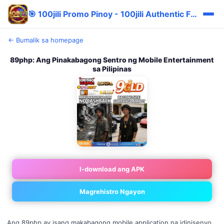
🎯 100jili Promo Pinoy - 100jili Authentic Fast Apk
← Bumalik sa homepage
89php: Ang Pinakabagong Sentro ng Mobile Entertainment
sa Pilipinas
I-download ang APK
Magrehistro Ngayon
Ang 89php ay isang makabagong mobile application na idinisenyo